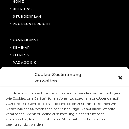
HOME
ÜBER UNS
STUNDENPLAN
PROBEUNTERRICHT
KAMPFKUNST
SEMINAR
FITNESS
PÄDAGOGIK
Cookie-Zustimmung
KONTAKT
verwalten
IMPRESSUM
Um dir ein optimales Erlebnis zu bieten, verwenden wir Technologien
DATENSCHUTZ
wie Cookies, um Geräteinformationen zu speichern und/oder darauf
COOKIE-RICHTLINIE
zuzugreifen. Wenn du diesen Technologien zustimmst, können wir
Daten wie das Surfverhalten oder eindeutige IDs auf dieser Website
verarbeiten. Wenn du deine Zustimmung nicht erteilst oder
zurückziehst, können bestimmte Merkmale und Funktionen
beeinträchtigt werden.