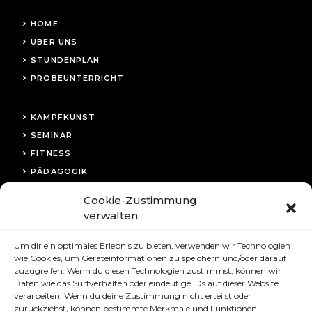
HOME
ÜBER UNS
STUNDENPLAN
PROBEUNTERRICHT
KAMPFKUNST
SEMINAR
FITNESS
PÄDAGOGIK
Cookie-Zustimmung
KONTAKT
verwalten
IMPRESSUM
Um dir ein optimales Erlebnis zu bieten, verwenden wir Technologien
DATENSCHUTZ
wie Cookies, um Geräteinformationen zu speichern und/oder darauf
COOKIE-RICHTLINIE
zuzugreifen. Wenn du diesen Technologien zustimmst, können wir
Daten wie das Surfverhalten oder eindeutige IDs auf dieser Website
verarbeiten. Wenn du deine Zustimmung nicht erteilst oder
zurückziehst, können bestimmte Merkmale und Funktionen